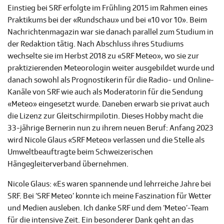
Einstieg bei SRF erfolgte im Frühling 2015 im Rahmen eines
Praktikums bei der «Rundschau» und bei «10 vor 10». Beim
Nachrichtenmagazin war sie danach parallel zum Studium in
der Redaktion tätig. Nach Abschluss ihres Studiums
wechselte sie im Herbst 2018 zu «SRF Meteo», wo sie zur
praktizierenden Meteorologin weiter ausgebildet wurde und
danach sowohl als Prognostikerin für die Radio- und Online-
Kanäle von SRF wie auch als Moderatorin für die Sendung
«Meteo» eingesetzt wurde. Daneben erwarb sie privat auch
die Lizenz zur Gleitschirmpilotin. Dieses Hobby macht die
33-jährige Bernerin nun zu ihrem neuen Beruf: Anfang 2023
wird Nicole Glaus «SRF Meteo» verlassen und die Stelle als
Umweltbeauftragte beim Schweizerischen
Hängegleiterverband übernehmen.
Nicole Glaus: «Es waren spannende und lehrreiche Jahre bei
SRF. Bei ‘SRF Meteo’ konnte ich meine Faszination für Wetter
und Medien ausleben. Ich danke SRF und dem ‘Meteo’-Team
für die intensive Zeit. Ein besonderer Dank geht an das