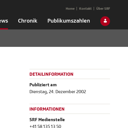
Home
Kontakt
Über SRF
ews
Chronik
Publikumszahlen
DETAILINFORMATION
Publiziert am
Dienstag, 24. Dezember 2002
INFORMATIONEN
SRF Medienstelle
+41 58 135 13 50