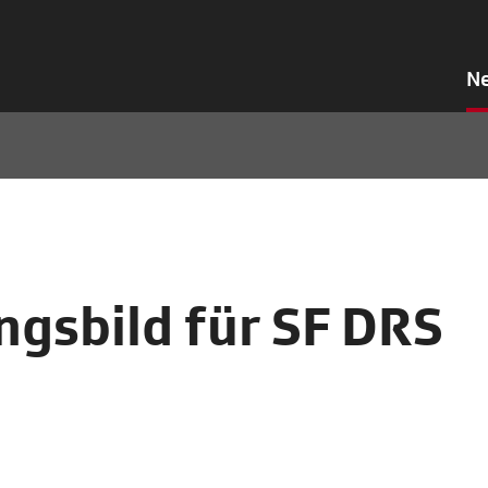
N
gsbild für SF DRS