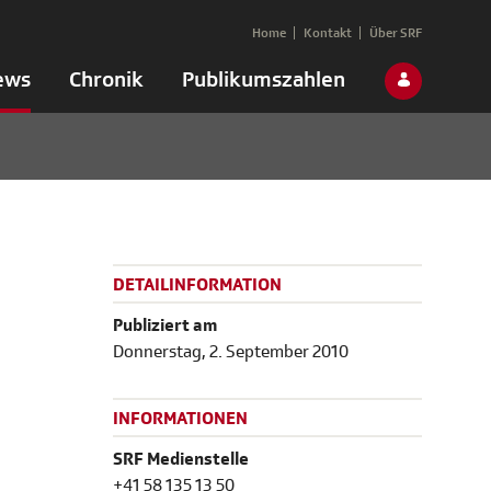
Home
Kontakt
Über SRF
ews
Chronik
Publikumszahlen
DETAILINFORMATION
Publiziert am
Donnerstag, 2. September 2010
INFORMATIONEN
SRF Medienstelle
+41 58 135 13 50