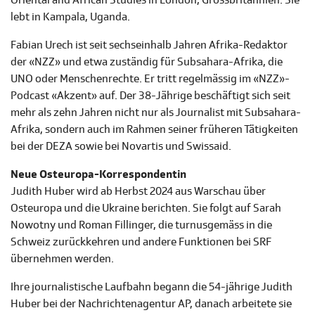
Oriental and African Studies in London, Grossbritannien. Sie
lebt in Kampala, Uganda.
Fabian Urech ist seit sechseinhalb Jahren Afrika-Redaktor
der «NZZ» und etwa zuständig für Subsahara-Afrika, die
UNO oder Menschenrechte. Er tritt regelmässig im «NZZ»-
Podcast «Akzent» auf. Der 38-Jährige beschäftigt sich seit
mehr als zehn Jahren nicht nur als Journalist mit Subsahara-
Afrika, sondern auch im Rahmen seiner früheren Tätigkeiten
bei der DEZA sowie bei Novartis und Swissaid.
Neue Osteuropa-Korrespondentin
Judith Huber wird ab Herbst 2024 aus Warschau über
Osteuropa und die Ukraine berichten. Sie folgt auf Sarah
Nowotny und Roman Fillinger, die turnusgemäss in die
Schweiz zurückkehren und andere Funktionen bei SRF
übernehmen werden.
Ihre journalistische Laufbahn begann die 54-jährige Judith
Huber bei der Nachrichtenagentur AP, danach arbeitete sie