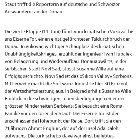
Stadt trifft die Reporterin auf deutsche und Schweizer
Auswanderer an der Donau.
Die vierte Etappe (14. Juni) führt vom kroatischen Vukovar bis
ans Eiserne Tor, einen einst gefürchteten Taldurchbruch der
Donau. In Vukovar, wichtiger Schauplatz des kroatischen
Unabhängigkeitskrieges, erzählt der Ingenieur Ivan Hubalek
von Belagerung und Wiederaufbau. Donauabwärts, in der
serbischen Stadt Novi Sad, stösst Susanne Wille auf eine
Erfolgsgeschichte: Novi Sad ist das «Silicon Valley» Serbiens:
Mittlerweile macht die Software-Industrie hier 30 Prozent
der Wirtschaftsleistung aus. In Belgrad erhält Susanne Wille
Einblick in die schwierigen Lebensbedingungen einer der
grössten Minderheiten Serbiens: Sie besucht eine Roma-
Familie vor den Toren der Stadt. Das Eiserne Tor ist der
anschliessende Höhepunkt der Reise. Dort trifft sie den
71jährigen Ahmet Enghuir, der auf der Insel Ada Kaleh
aufwuchs. Die türkische Exklave war einst beliebtes