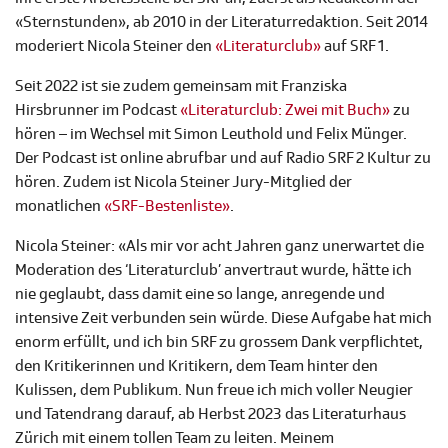
«Sternstunden», ab 2010 in der Literaturredaktion. Seit 2014
moderiert Nicola Steiner den
«Literaturclub»
auf SRF 1.
Seit 2022 ist sie zudem gemeinsam mit Franziska
Hirsbrunner im Podcast
«Literaturclub: Zwei mit Buch»
zu
hören – im Wechsel mit Simon Leuthold und Felix Münger.
Der Podcast ist online abrufbar und auf Radio SRF 2 Kultur zu
hören. Zudem ist Nicola Steiner Jury-Mitglied der
monatlichen
«SRF-Bestenliste»
.
Nicola Steiner: «Als mir vor acht Jahren ganz unerwartet die
Moderation des ‘Literaturclub’ anvertraut wurde, hätte ich
nie geglaubt, dass damit eine so lange, anregende und
intensive Zeit verbunden sein würde. Diese Aufgabe hat mich
enorm erfüllt, und ich bin SRF zu grossem Dank verpflichtet,
den Kritikerinnen und Kritikern, dem Team hinter den
Kulissen, dem Publikum. Nun freue ich mich voller Neugier
und Tatendrang darauf, ab Herbst 2023 das Literaturhaus
Zürich mit einem tollen Team zu leiten. Meinem