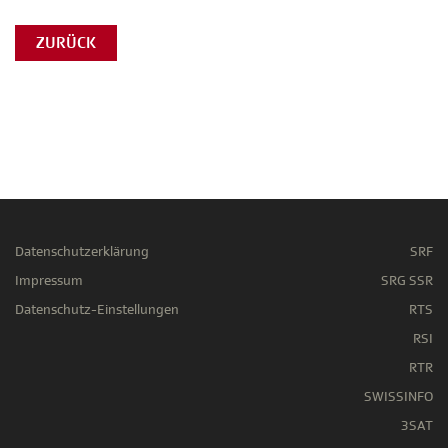
ZURÜCK
Datenschutzerklärung
SRF
Impressum
SRG SSR
Datenschutz-Einstellungen
RTS
RSI
RTR
SWISSINFO
3SAT