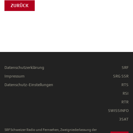
ZURÜCK
Datenschutzerklärung
SRF
Impressum
SRG SSR
Datenschutz-Einstellungen
RTS
RSI
RTR
SWISSINFO
3SAT
SRF Schweizer Radio und Fernsehen, Zweigniederlassung der