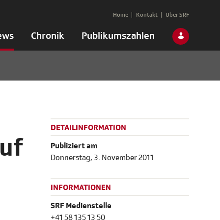
Home
Kontakt
Über SRF
ews
Chronik
Publikumszahlen
DETAILINFORMATION
uf
Publiziert am
Donnerstag, 3. November 2011
INFORMATIONEN
SRF Medienstelle
+41 58 135 13 50