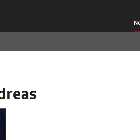
N
dreas