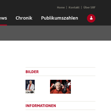
Home
Kontakt
Über SRF
ews
Chronik
Publikumszahlen
BILDER
INFORMATIONEN