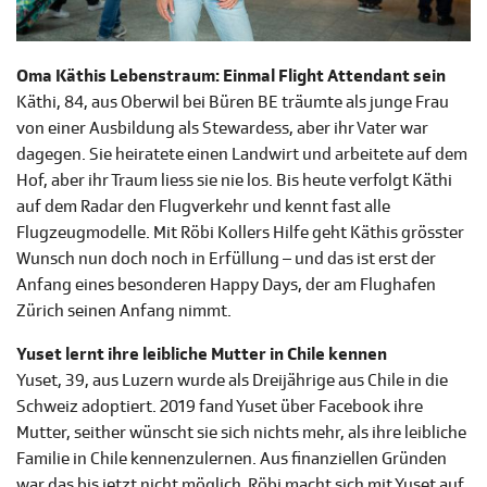
Oma Käthis Lebenstraum: Einmal Flight Attendant sein
Käthi, 84, aus Oberwil bei Büren BE träumte als junge Frau
von einer Ausbildung als Stewardess, aber ihr Vater war
dagegen. Sie heiratete einen Landwirt und arbeitete auf dem
Hof, aber ihr Traum liess sie nie los. Bis heute verfolgt Käthi
auf dem Radar den Flugverkehr und kennt fast alle
Flugzeugmodelle. Mit Röbi Kollers Hilfe geht Käthis grösster
Wunsch nun doch noch in Erfüllung – und das ist erst der
Anfang eines besonderen Happy Days, der am Flughafen
Zürich seinen Anfang nimmt.
Yuset lernt ihre leibliche Mutter in Chile kennen
Yuset, 39, aus Luzern wurde als Dreijährige aus Chile in die
Schweiz adoptiert. 2019 fand Yuset über Facebook ihre
Mutter, seither wünscht sie sich nichts mehr, als ihre leibliche
Familie in Chile kennenzulernen. Aus finanziellen Gründen
war das bis jetzt nicht möglich. Röbi macht sich mit Yuset auf