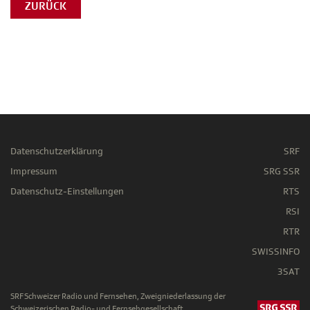
ZURÜCK
Datenschutzerklärung
SRF
Impressum
SRG SSR
Datenschutz-Einstellungen
RTS
RSI
RTR
SWISSINFO
3SAT
SRF Schweizer Radio und Fernsehen, Zweigniederlassung der
Schweizerischen Radio- und Fernsehgesellschaft