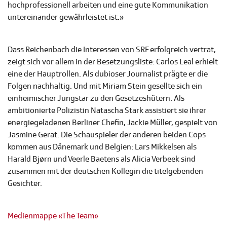
hochprofessionell arbeiten und eine gute Kommunikation
untereinander gewährleistet ist.»
Dass Reichenbach die Interessen von SRF erfolgreich vertrat,
zeigt sich vor allem in der Besetzungsliste: Carlos Leal erhielt
eine der Hauptrollen. Als dubioser Journalist prägte er die
Folgen nachhaltig. Und mit Miriam Stein gesellte sich ein
einheimischer Jungstar zu den Gesetzeshütern. Als
ambitionierte Polizistin Natascha Stark assistiert sie ihrer
energiegeladenen Berliner Chefin, Jackie Müller, gespielt von
Jasmine Gerat. Die Schauspieler der anderen beiden Cops
kommen aus Dänemark und Belgien: Lars Mikkelsen als
Harald Bjørn und Veerle Baetens als Alicia Verbeek sind
zusammen mit der deutschen Kollegin die titelgebenden
Gesichter.
Medienmappe «The Team»