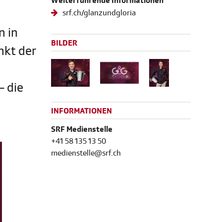
Weiterführende Informationen
srf.ch/glanzundgloria
n in
BILDER
nkt der
– die
INFORMATIONEN
SRF Medienstelle
+41 58 135 13 50
medienstelle@srf.ch