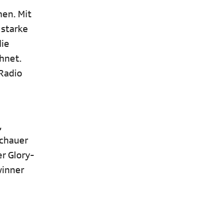
nen. Mit
 starke
die
hnet.
Radio
,
schauer
r Glory-
winner