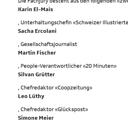
Die Fachjury besteht aus den folgenden «z
Karin El-Mais
, Unterhaltungschefin «Schweizer Illustriert
Sacha Ercolani
, Gesellschaftsjournalist
Martin Fischer
, People-Verantwortlicher «20 Minuten»
Silvan Grütter
, Chefredaktor «Coopzeitung»
Leo Lüthy
, Chefredaktor «Glückspost»
Simone Meier