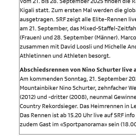
Vom 21. bis 28. September 2025 finden die 
Kigali statt. Zum ersten Mal werden die glo
ausgetragen. SRF zeigt alle Elite-Rennen li
am 21. September, das Mixed-Staffel-Zeitfa
(Frauen) und 28. September (Männer). Marco
zusammen mit David Loosli und Michelle And
Athletinnen und Athleten besorgt.
Abschiedsrennen von Nino Schurter live a
Am kommenden Sonntag, 21. September 2025, 
Mountainbiker Nino Schurter, zehnfacher We
(2012) und -dritter (2008), neunmal Gewinn
Country Rekordsieger. Das Heimrennen in Le
Das Rennen ist ab 15.20 Uhr live auf SRF in
zudem Gast im «Sportpanorama» sein (18.00 