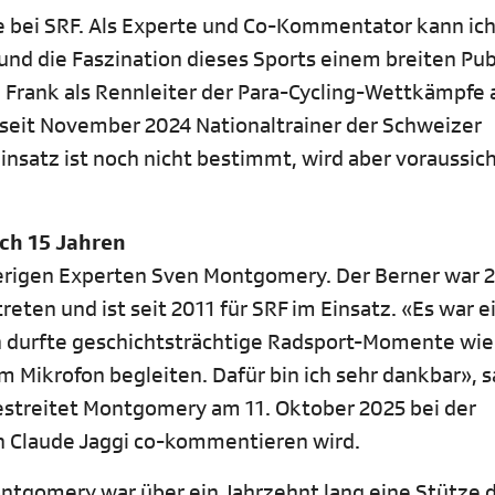
e bei SRF. Als Experte und Co-Kommentator kann ic
und die Faszination dieses Sports einem breiten Pu
e Frank als Rennleiter der Para-Cycling-Wettkämpfe 
 seit November 2024 Nationaltrainer der Schweizer
nsatz ist noch nicht bestimmt, wird aber voraussich
.
h 15 Jahren
herigen Experten Sven Montgomery. Der Berner war 
eten und ist seit 2011 für SRF im Einsatz. «Es war e
h durfte geschichtsträchtige Radsport-Momente wi
m Mikrofon begleiten. Dafür bin ich sehr dankbar», s
bestreitet Montgomery am 11. Oktober 2025 bei der
on Claude Jaggi co-kommentieren wird.
Montgomery war über ein Jahrzehnt lang eine Stütze 