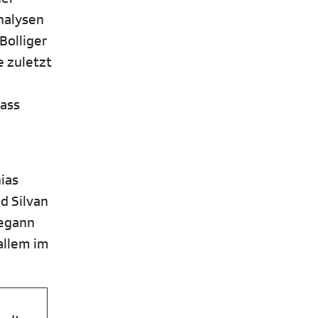
nalysen
Bolliger
e zuletzt
dass
ias
d Silvan
begann
allem im