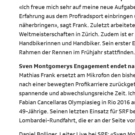
«Ich freue mich sehr auf meine neue Aufgab
Erfahrung aus dem Profiradsport einbringen 
näherbringen», sagt Frank. Zuletzt arbeitet
Weltmeisterschaften in Zürich. Zudem ist er
Handbikerinnen und Handbiker. Sein erster Ei
Rahmen der Rennen im Frühjahr stattfinden
Sven Montgomerys Engagement endet nac
Mathias Frank ersetzt am Mikrofon den bis
nach einer bewegten Profikarriere zurückgetr
spannende und abwechslungsreiche Zeit. Ic
Fabian Cancellaras Olympiasieg in Rio 2016 a
49-Jährige. Seinen letzten Einsatz für SRF 
Lombardei-Rundfahrt, die er an der Seite v
Daniel Bolliger, Leiter Live bei SRF: «Sven 