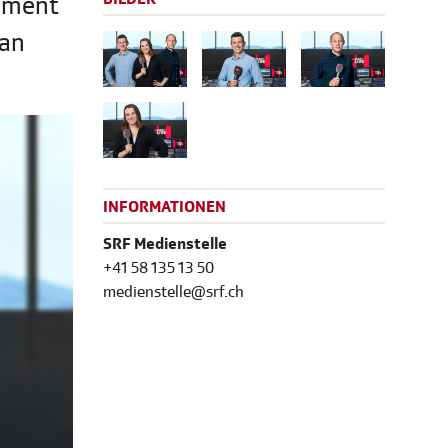
gement
van
INFORMATIONEN
SRF Medienstelle
+41 58 135 13 50
medienstelle@srf.ch