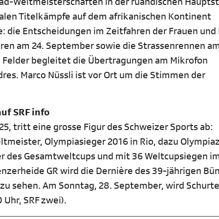
Rad-Weltmeisterschaften in der ruandischen Haupts
balen Titelkämpfe auf dem afrikanischen Kontinent
ve: die Entscheidungen im Zeitfahren der Frauen un
hren am 24. September sowie die Strassenrennen am
 Felder begleitet die Übertragungen am Mikrofon
res. Marco Nüssli ist vor Ort um die Stimmen der
uf SRF info
tritt eine grosse Figur des Schweizer Sports ab:
ltmeister, Olympiasieger 2016 in Rio, dazu Olympia
er des Gesamtweltcups und mit 36 Weltcupsiegen im
nzerheide GR wird die Dernière des 39-jährigen Bü
fo zu sehen. Am Sonntag, 28. September, wird Schurte
Uhr, SRF zwei).