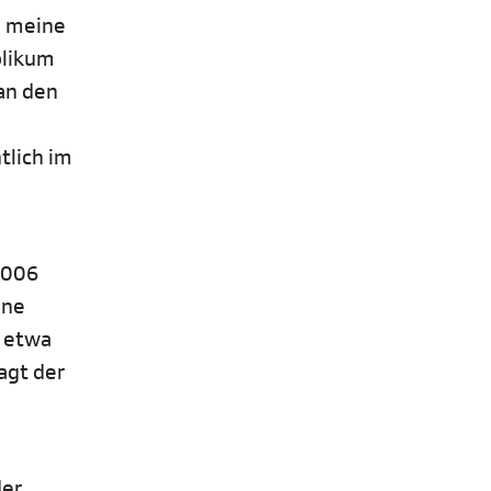
h meine
blikum
an den
tlich im
2006
ine
e etwa
agt der
der