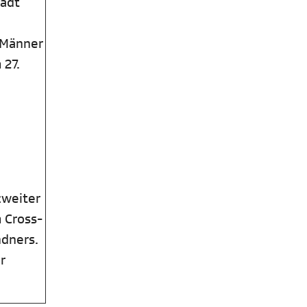
tadt
d Männer
 27.
zweiter
 Cross-
ndners.
r