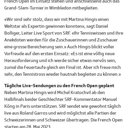
French Open im Einsatz stehen und anschliessend auch das
Grand-Slam-Turnier in Wimbledon mitbegleiten.
«Wir sind sehr stolz, dass wir mit Martina Hingis einen
Weltstar als Expertin gewinnen konnten», sagt Daniel
Bolliger, Leiter Live Sport von SRF. «Ihr Tenniswissen und ihre
Anekdoten werden für die Zuschauerinnen und Zuschauer
eine grosse Bereicherung sein.» Auch Hingis blickt voller
Vorfreude auf den ersten Einsatz: «Es ist eine völlig neue
Herausforderung und ich werde sicher etwas nervös sein,
zumal die Feuertaufe gleich ein Final ist. Aber ich freue mich
sehr, den Tennistross wieder hautnah begleiten zu können.»
Tägliche Live-Sendungen zu den French Open geplant
Neben Martina Hingis wird Michel Kratochvil ab den
Halbfinals beider Geschlechter SRF-Kommentator Manuel
Köng in Paris unterstützen. SRF sendet wie gewohnt täglich
live aus Roland Garros und wird möglichst alle Partien der
Schweizerinnen und Schweizer übertragen. Die French Open
starten am 28. Mai 2023.