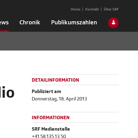
Home
Kontakt
Über SRF
ews
Chronik
Publikumszahlen
DETAILINFORMATION
dio
Publiziert am
Donnerstag, 18. April 2013
INFORMATIONEN
SRF Medienstelle
+41 58 135 13 50