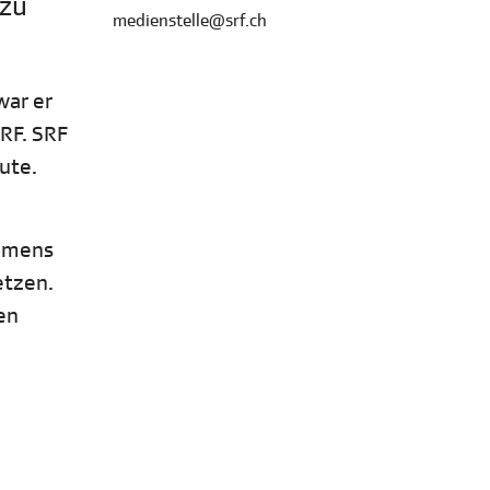
 zu
medienstelle@srf.ch
war er
SRF. SRF
ute.
ehmens
etzen.
en