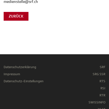
medienstelle@srf.ch
ZURÜCK
Datenschutzerklärung
SRF
Impressum
SRG SSR
Datenschutz-Einstellungen
RTS
RSI
RTR
SWISSINFO