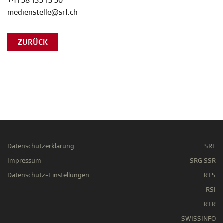
+41 58 135 13 50
medienstelle@srf.ch
ZURÜCK
Datenschutzerklärung
SRF
Impressum
SRG SSR
Datenschutz-Einstellungen
RTS
RSI
RTR
SWISSINFO