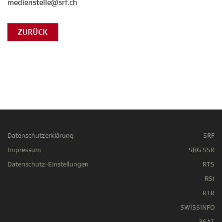
medienstelle@srf.ch
ZURÜCK
Datenschutzerklärung
SRF
Impressum
SRG SSR
Datenschutz-Einstellungen
RTS
RSI
RTR
SWISSINFO
3SAT