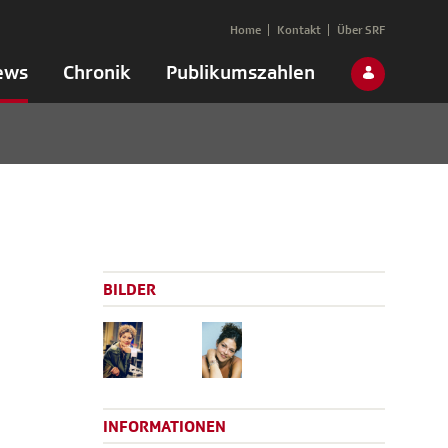
Home
Kontakt
Über SRF
ews
Chronik
Publikumszahlen
BILDER
INFORMATIONEN