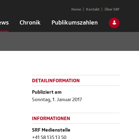
Home
Kontakt
Über SRF
ews
Chronik
Publikumszahlen
DETAILINFORMATION
Publiziert am
Sonntag, 1. Januar 2017
INFORMATIONEN
SRF Medienstelle
+41 58 135 13 50