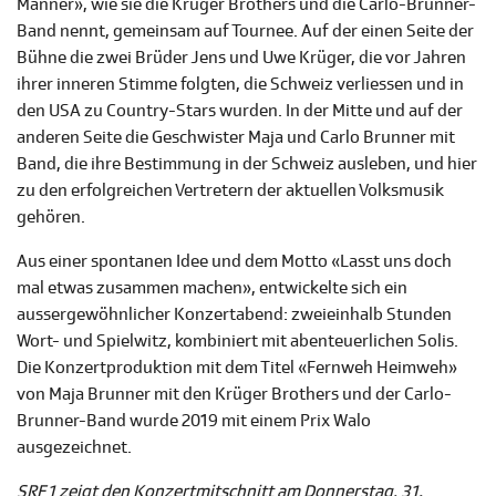
Männer», wie sie die Krüger Brothers und die Carlo-Brunner-
Band nennt, gemeinsam auf Tournee. Auf der einen Seite der
Bühne die zwei Brüder Jens und Uwe Krüger, die vor Jahren
ihrer inneren Stimme folgten, die Schweiz verliessen und in
den USA zu Country-Stars wurden. In der Mitte und auf der
anderen Seite die Geschwister Maja und Carlo Brunner mit
Band, die ihre Bestimmung in der Schweiz ausleben, und hier
zu den erfolgreichen Vertretern der aktuellen Volksmusik
gehören.
Aus einer spontanen Idee und dem Motto «Lasst uns doch
mal etwas zusammen machen», entwickelte sich ein
aussergewöhnlicher Konzertabend: zweieinhalb Stunden
Wort- und Spielwitz, kombiniert mit abenteuerlichen Solis.
Die Konzertproduktion mit dem Titel «Fernweh Heimweh»
von Maja Brunner mit den Krüger Brothers und der Carlo-
Brunner-Band wurde 2019 mit einem Prix Walo
ausgezeichnet.
SRF 1 zeigt den Konzertmitschnitt am Donnerstag, 31.