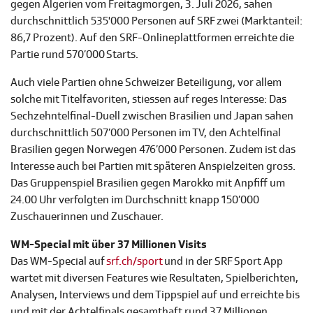
gegen Algerien vom Freitagmorgen, 3. Juli 2026, sahen
durchschnittlich 535'000 Personen auf SRF zwei (Marktanteil:
86,7 Prozent). Auf den SRF-Onlineplattformen erreichte die
Partie rund 570’000 Starts.
Auch viele Partien ohne Schweizer Beteiligung, vor allem
solche mit Titelfavoriten, stiessen auf reges Interesse: Das
Sechzehntelfinal-Duell zwischen Brasilien und Japan sahen
durchschnittlich 507’000 Personen im TV, den Achtelfinal
Brasilien gegen Norwegen 476’000 Personen. Zudem ist das
Interesse auch bei Partien mit späteren Anspielzeiten gross.
Das Gruppenspiel Brasilien gegen Marokko mit Anpfiff um
24.00 Uhr verfolgten im Durchschnitt knapp 150’000
Zuschauerinnen und Zuschauer.
WM-Special mit über 37 Millionen Visits
Das WM-Special auf
srf.ch/sport
und in der SRF Sport App
wartet mit diversen Features wie Resultaten, Spielberichten,
Analysen, Interviews und dem Tippspiel auf und erreichte bis
und mit der Achtelfinals gesamthaft rund 37 Millionen