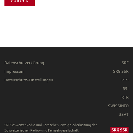
ZURÜCK
Datenschutzerklärung
SRF
Impressum
SRG SSR
Datenschutz-Einstellungen
RTS
RSI
RTR
SWISSINFO
3SAT
SRF Schweizer Radio und Fernsehen, Zweigniederlassung der
Schweizerischen Radio- und Fernsehgesellschaft