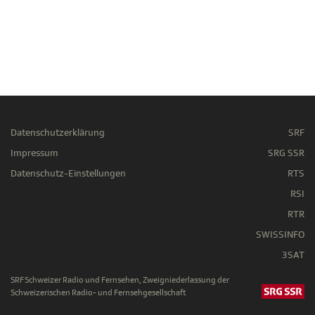
Datenschutzerklärung
SRF
Impressum
SRG SSR
Datenschutz-Einstellungen
RTS
RSI
RTR
SWISSINFO
3SAT
SRF Schweizer Radio und Fernsehen, Zweigniederlassung der
Schweizerischen Radio- und Fernsehgesellschaft