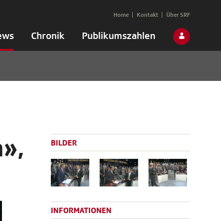
Home
Kontakt
Über SRF
ews
Chronik
Publikumszahlen
a»,
BILDER
INFORMATIONEN