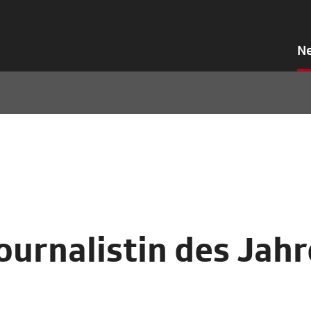
N
urnalistin des Jah