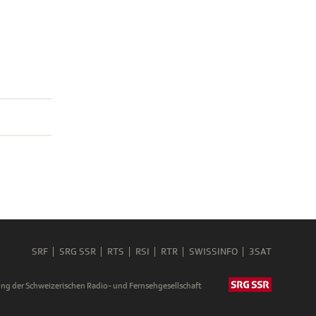
SRF
SRG SSR
RTS
RSI
RTR
SWISSINFO
3SAT
ng der Schweizerischen Radio- und Fernsehgesellschaft