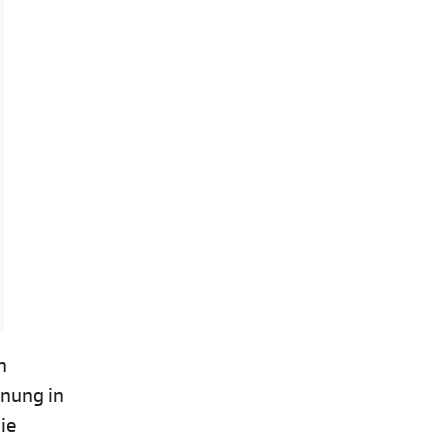
n
hnung in
ie