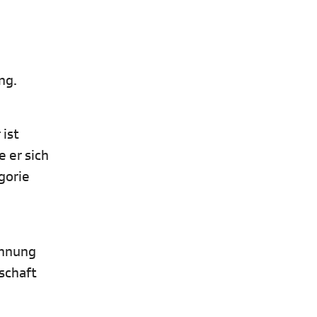
ng.
 ist
 er sich
gorie
chnung
schaft