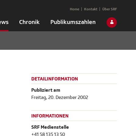
Home
Kontakt
Über SRF
ews
Chronik
Publikumszahlen
DETAILINFORMATION
Publiziert am
Freitag, 20. Dezember 2002
INFORMATIONEN
SRF Medienstelle
+41 58 135 13 50