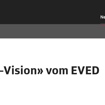
N
i-Vision» vom EVED