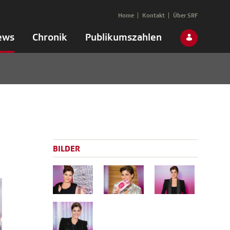
Home
Kontakt
Über SRF
ews
Chronik
Publikumszahlen
BILDER