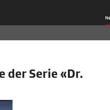
N
 der Serie «Dr.
6