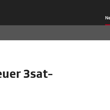
N
uer 3sat-