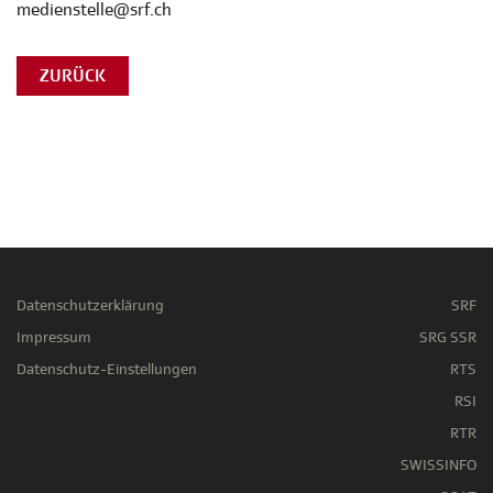
medienstelle@srf.ch
ZURÜCK
Datenschutzerklärung
SRF
Impressum
SRG SSR
Datenschutz-Einstellungen
RTS
RSI
RTR
SWISSINFO