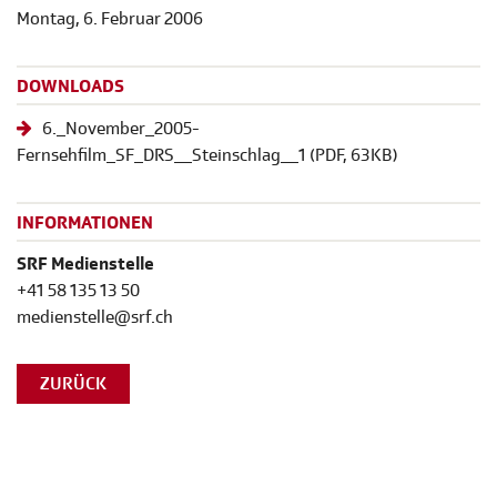
Montag, 6. Februar 2006
DOWNLOADS
6._November_2005-
Fernsehfilm_SF_DRS__Steinschlag__1
(
PDF
, 63KB)
INFORMATIONEN
SRF Medienstelle
+41 58 135 13 50
medienstelle@srf.ch
ZURÜCK