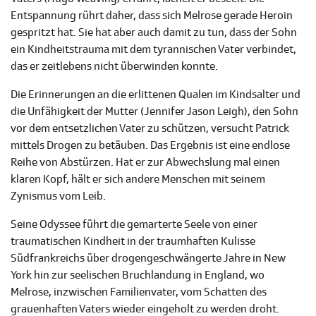
Entspannung rührt daher, dass sich Melrose gerade Heroin
gespritzt hat. Sie hat aber auch damit zu tun, dass der Sohn
ein Kindheitstrauma mit dem tyrannischen Vater verbindet,
das er zeitlebens nicht überwinden konnte.
Die Erinnerungen an die erlittenen Qualen im Kindsalter und
die Unfähigkeit der Mutter (Jennifer Jason Leigh), den Sohn
vor dem entsetzlichen Vater zu schützen, versucht Patrick
mittels Drogen zu betäuben. Das Ergebnis ist eine endlose
Reihe von Abstürzen. Hat er zur Abwechslung mal einen
klaren Kopf, hält er sich andere Menschen mit seinem
Zynismus vom Leib.
Seine Odyssee führt die gemarterte Seele von einer
traumatischen Kindheit in der traumhaften Kulisse
Südfrankreichs über drogengeschwängerte Jahre in New
York hin zur seelischen Bruchlandung in England, wo
Melrose, inzwischen Familienvater, vom Schatten des
grauenhaften Vaters wieder eingeholt zu werden droht.