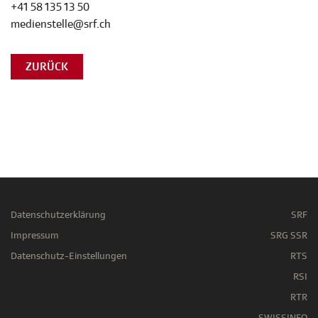
+41 58 135 13 50
medienstelle@srf.ch
ZURÜCK
Datenschutzerklärung
SRF
Impressum
SRG SSR
Datenschutz-Einstellungen
RTS
RSI
RTR
SWISSINFO