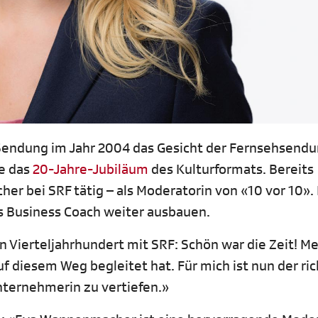
 Sendung im Jahr 2004 das Gesicht der Fernsehsend
ie das
20-Jahre-Jubiläum
des Kulturformats. Bereits
r bei SRF tätig – als Moderatorin von «10 vor 10».
ls Business Coach weiter ausbauen.
Vierteljahrhundert mit SRF: Schön war die Zeit! Me
 diesem Weg begleitet hat. Für mich ist nun der ric
ternehmerin zu vertiefen.»