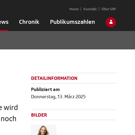
Home
Kontakt
Über SRF
ews
Chronik
Publikumszahlen
DETAILINFORMATION
Publiziert am
Donnerstag, 13. März 2025
e wird
BILDER
t noch