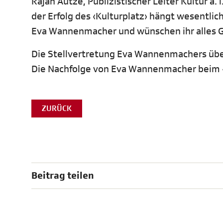
Rajan Autze, Publizistischer Leiter Kultur a
der Erfolg des ‹Kulturplatz› hängt wesentli
Eva Wannenmacher und wünschen ihr alles Gu
Die Stellvertretung Eva Wannenmachers übe
Die Nachfolge von Eva Wannenmacher beim «K
ZURÜCK
Beitrag teilen