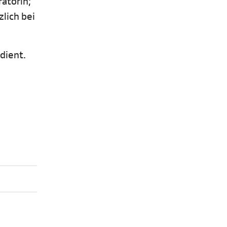
ratorin;
lich bei
dient.