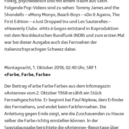
Folkig, psychedelisch und mit einem Traum aus Satin.
Folgende Pop-Videos sind zu sehen: Tommy James and the
Shondells – «Mony Mony», Beach Boys – «Do It Again», The
First Edition – «Just Dropped In» und Les Sauterelles –
«Heavenly Club». «Hits à Gogo» entstand in Koproduktion
mit dem Norddeutschen Rundfunk (NDR) und zum ersten Mal
war bei dieser Ausgabe auch das Fernsehen der
italienischsprachigen Schweiz dabei.
Montagnacht, 1. Oktober 2018, 02.40 Uhr, SRF 1
«Farbe, Farbe, Farbe»
Der Beitrag «Farbe Farbe Farbe» aus dem Infomagazin
«Antenne» vom 2. Oktober 1968 erzählt ein Stück
Fernsehgeschichte. Er beginnt bei Paul Nipkow, dem Erfinder
des Fernsehens, und endet beim Farbfernsehen. Die
Anleitung gegen Ende zeigt, wie die Zuschauenden zu Hause
selber die Farbe richtig einstellen können. In der
Spezialausgabe berichtete die «Antenne»-Reportage über