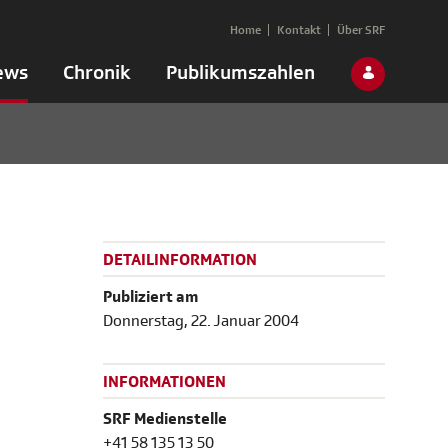
Home
Kontakt
Über SRF
ews
Chronik
Publikumszahlen
DETAILINFORMATION
Publiziert am
Donnerstag, 22. Januar 2004
INFORMATIONEN
SRF Medienstelle
+41 58 135 13 50