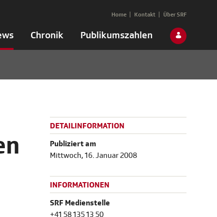
Home
Kontakt
Über SRF
ews
Chronik
Publikumszahlen
DETAILINFORMATION
en
Publiziert am
Mittwoch, 16. Januar 2008
INFORMATIONEN
SRF Medienstelle
+41 58 135 13 50