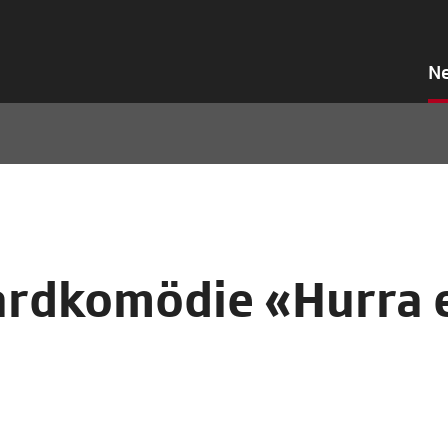
N
ardkomödie «Hurra 