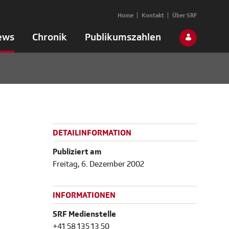
Home
Kontakt
Über SRF
ews
Chronik
Publikumszahlen
DETAILINFORMATION
Publiziert am
Freitag, 6. Dezember 2002
INFORMATIONEN
SRF Medienstelle
+41 58 135 13 50