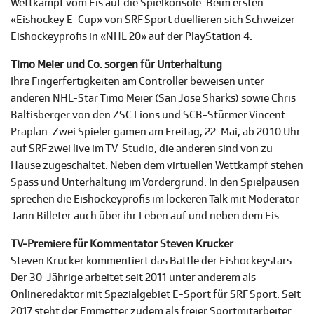
Wettkampf vom Eis auf die Spielkonsole. Beim ersten
«Eishockey E-Cup» von SRF Sport duellieren sich Schweizer
Eishockeyprofis in «NHL 20» auf der PlayStation 4.
Timo Meier und Co. sorgen für Unterhaltung
Ihre Fingerfertigkeiten am Controller beweisen unter
anderen NHL-Star Timo Meier (San Jose Sharks) sowie Chris
Baltisberger von den ZSC Lions und SCB-Stürmer Vincent
Praplan. Zwei Spieler gamen am Freitag, 22. Mai, ab 20.10 Uhr
auf SRF zwei live im TV-Studio, die anderen sind von zu
Hause zugeschaltet. Neben dem virtuellen Wettkampf stehen
Spass und Unterhaltung im Vordergrund. In den Spielpausen
sprechen die Eishockeyprofis im lockeren Talk mit Moderator
Jann Billeter auch über ihr Leben auf und neben dem Eis.
TV-Premiere für Kommentator Steven Krucker
Steven Krucker kommentiert das Battle der Eishockeystars.
Der 30-Jährige arbeitet seit 2011 unter anderem als
Onlineredaktor mit Spezialgebiet E-Sport für SRF Sport. Seit
2017 steht der Emmetter zudem als freier Sportmitarbeiter