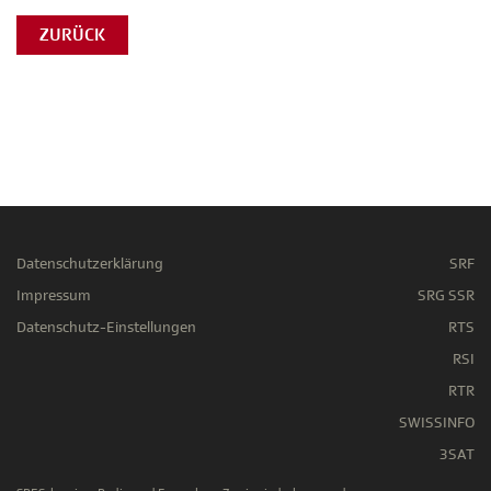
ZURÜCK
Datenschutzerklärung
SRF
Impressum
SRG SSR
Datenschutz-Einstellungen
RTS
RSI
RTR
SWISSINFO
3SAT