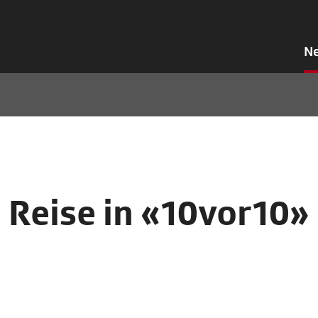
N
e Reise in «10vor10»