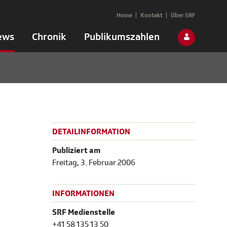
Home
Kontakt
Über SRF
ews
Chronik
Publikumszahlen
DETAILINFORMATION
Publiziert am
Freitag, 3. Februar 2006
INFORMATIONEN
SRF Medienstelle
+41 58 135 13 50