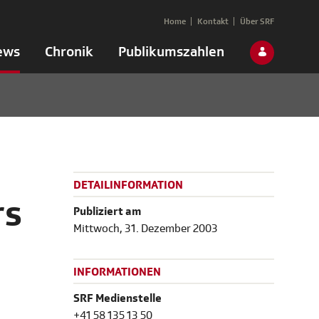
Home
Kontakt
Über SRF
ews
Chronik
Publikumszahlen
DETAILINFORMATION
rs
Publiziert am
Mittwoch, 31. Dezember 2003
INFORMATIONEN
SRF Medienstelle
+41 58 135 13 50