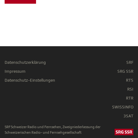
Datenschutzerklärung
SRF
Impressum
SRG SSR
Datenschutz-Einstellungen
RTS
RSI
RTR
SWISSINFO
3SAT
SRF Schweizer Radio und Fernsehen, Zweigniederlassung der
Schweizerischen Radio- und Fernsehgesellschaft