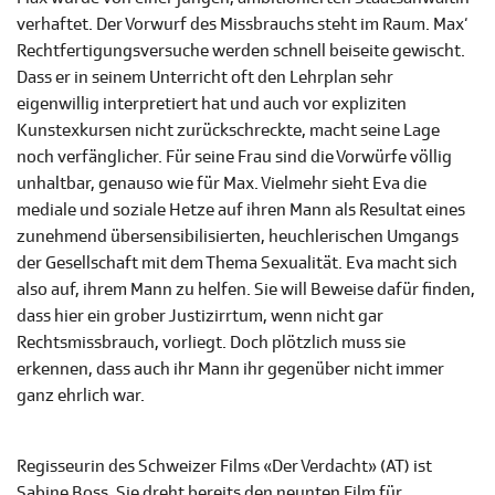
verhaftet. Der Vorwurf des Missbrauchs steht im Raum. Max‘
Rechtfertigungsversuche werden schnell beiseite gewischt.
Dass er in seinem Unterricht oft den Lehrplan sehr
eigenwillig interpretiert hat und auch vor expliziten
Kunstexkursen nicht zurückschreckte, macht seine Lage
noch verfänglicher. Für seine Frau sind die Vorwürfe völlig
unhaltbar, genauso wie für Max. Vielmehr sieht Eva die
mediale und soziale Hetze auf ihren Mann als Resultat eines
zunehmend übersensibilisierten, heuchlerischen Umgangs
der Gesellschaft mit dem Thema Sexualität. Eva macht sich
also auf, ihrem Mann zu helfen. Sie will Beweise dafür finden,
dass hier ein grober Justizirrtum, wenn nicht gar
Rechtsmissbrauch, vorliegt. Doch plötzlich muss sie
erkennen, dass auch ihr Mann ihr gegenüber nicht immer
ganz ehrlich war.
Regisseurin des Schweizer Films «Der Verdacht» (AT) ist
Sabine Boss. Sie dreht bereits den neunten Film für