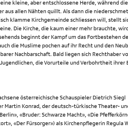
ch eine kleine, aber entschlossene Herde, während die
 aus allen Nähten quillt. Als dann die niederschme
sch klamme Kirchgemeinde schliessen will, stellt si
beine. Die Kirche, die kaum einer mehr brauchte, wir
sehends beginnt der Kampf um das Fortbestehen de
auch die Muslime pochen auf ihr Recht und den Neub
barer Nachbarschaft. Bald liegen sich Rechthaber v
Jugendlichen, die Vorurteile und Verbohrtheit ihrer E
achsene österreichische Schauspieler Dietrich Siegl
er Martin Konrad, der deutsch-türkische Theater- un
Berlin», «Bruder: Schwarze Macht», «Die Pfefferkörne
t», «Der Fürsorger») als Kirchenpflegerin Regula Wö