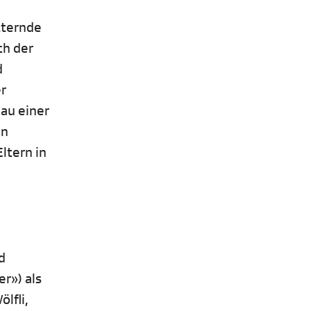
tternde
ch der
d
r
au einer
on
ltern in
d
r») als
lfli,