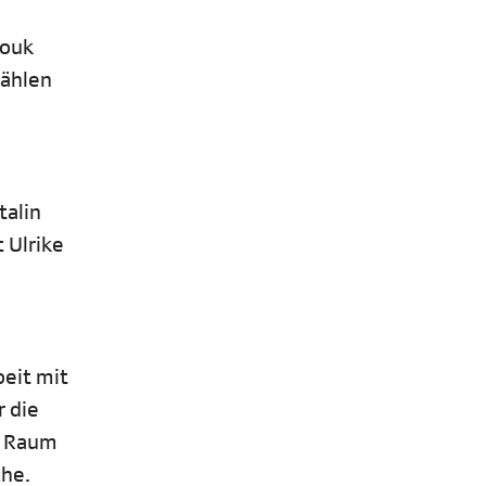
nouk
zählen
talin
 Ulrike
beit mit
r die
e Raum
che.