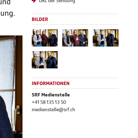
 und
URL der Sendung
bung.
BILDER
INFORMATIONEN
SRF Medienstelle
+41 58 135 13 50
medienstelle@srf.ch