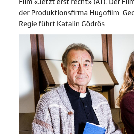
Film «Jetzt erst recht» (AT). Der F
der Produktionsfirma Hugofilm. Ge
Regie führt Katalin Gödrös.