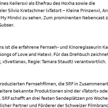
eines Keilers») als Ehefrau des Hoxha sowie die
r Silvio Kretschmer («Tatort – Kleine Prinzen»), A
ue My Mind») zu sehen. Zum prominenten Nebencast 
Gubser.
s ist die erfahrene Fernseh- und Kinoregisseurin Ka
ongs of Love and Hate»). Für das Drehbuch zeichnet
, «Svetlana», Regie: Tamara Staudt) verantwortlich.
ch produzierten Fernsehfilmen, die SRF in Zusammenar
eitere bekannte Produktionen sind der «Tatort» ode
. SRF schafft an drei festen Sendeplätzen pro Woch
slicher Partner und Förderer der Schweizer Filmbran