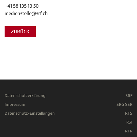
+41 58 135 13 50
medienstelle@srf.ch
ZURÜCK
Datenschutzerklärung
SRF
Impressum
SRG SSR
Datenschutz-Einstellungen
RTS
RSI
RTR