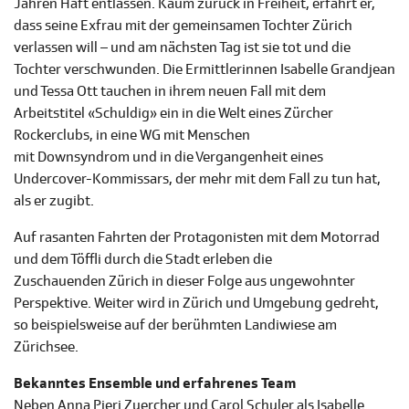
Jahren Haft entlassen. Kaum zurück in Freiheit, erfährt er,
dass seine Exfrau mit der gemeinsamen Tochter Zürich
verlassen will – und am nächsten Tag ist sie tot und die
Tochter verschwunden. Die Ermittlerinnen Isabelle Grandjean
und Tessa Ott tauchen in ihrem neuen Fall mit dem
Arbeitstitel «Schuldig» ein in die Welt eines Zürcher
Rockerclubs, in eine WG mit Menschen
mit Downsyndrom und in die Vergangenheit eines
Undercover-Kommissars, der mehr mit dem Fall zu tun hat,
als er zugibt.
Auf rasanten Fahrten der Protagonisten mit dem Motorrad
und dem Töffli durch die Stadt erleben die
Zuschauenden Zürich in dieser Folge aus ungewohnter
Perspektive. Weiter wird in Zürich und Umgebung gedreht,
so beispielsweise auf der berühmten Landiwiese am
Zürichsee.
Bekanntes Ensemble und erfahrenes Team
Neben Anna Pieri Zuercher und Carol Schuler als Isabelle