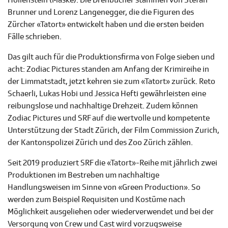
Hollenstein (Maske). Die Drehbücher stammen von Stefan
Brunner und Lorenz Langenegger, die die Figuren des
Zürcher «Tatort» entwickelt haben und die ersten beiden
Fälle schrieben.
Das gilt auch für die Produktionsfirma von Folge sieben und
acht: Zodiac Pictures standen am Anfang der Krimireihe in
der Limmatstadt, jetzt kehren sie zum «Tatort» zurück. Reto
Schaerli, Lukas Hobi und Jessica Hefti gewährleisten eine
reibungslose und nachhaltige Drehzeit. Zudem können
Zodiac Pictures und SRF auf die wertvolle und kompetente
Unterstützung der Stadt Zürich, der Film Commission Zurich,
der Kantonspolizei Zürich und des Zoo Zürich zählen.
Seit 2019 produziert SRF die «Tatort»-Reihe mit jährlich zwei
Produktionen im Bestreben um nachhaltige
Handlungsweisen im Sinne von «Green Production». So
werden zum Beispiel Requisiten und Kostüme nach
Möglichkeit ausgeliehen oder wiederverwendet und bei der
Versorgung von Crew und Cast wird vorzugsweise