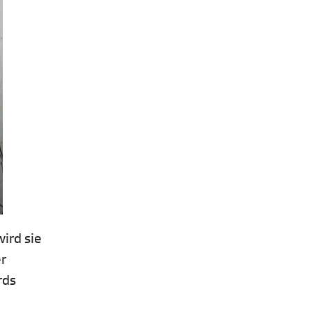
ird sie
er
rds