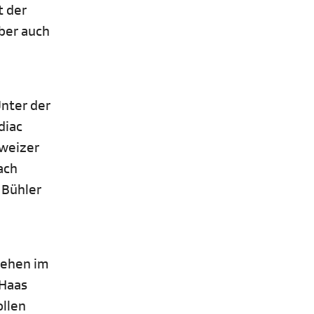
t der
aber auch
Unter der
diac
hweizer
ach
 Bühler
tehen im
 Haas
ollen