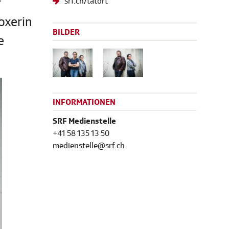
r
srf.ch/tatort
oxerin
BILDER
e
INFORMATIONEN
SRF Medienstelle
+41 58 135 13 50
medienstelle@srf.ch