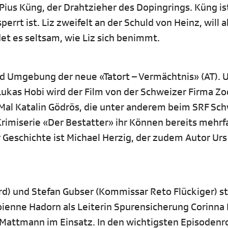
Pius Küng, der Drahtzieher des Dopingrings. Küng is
errt ist. Liz zweifelt an der Schuld von Heinz, will 
det es seltsam, wie Liz sich benimmt.
und Umgebung der neue «Tatort – Vermächtnis» (AT). 
ukas Hobi wird der Film von der Schweizer Firma Zo
 Mal Katalin Gödrös, die unter anderem beim SRF Sc
rimiserie «Der Bestatter» ihr Können bereits mehrf
 Geschichte ist Michael Herzig, der zudem Autor Urs
rd) und Stefan Gubser (Kommissar Reto Flückiger) s
bienne Hadorn als Leiterin Spurensicherung Corinna
 Mattmann im Einsatz. In den wichtigsten Episodenr