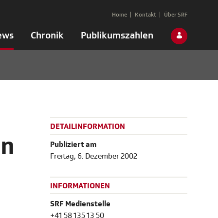
Home
Kontakt
Über SRF
ews
Chronik
Publikumszahlen
DETAILINFORMATION
on
Publiziert am
Freitag, 6. Dezember 2002
INFORMATIONEN
SRF Medienstelle
+41 58 135 13 50