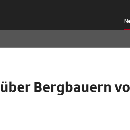
N
über Bergbauern v